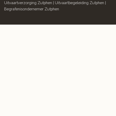
Uitvaartverzorging Zutphen | Uitvaartbegeleiding Zutphen |
Begrafenisondernemer Zutphen