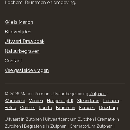
Lochem, Brummen en omgeving.
Wie is Marion
Bij overlijden
Uitvaart Draaiboek
Natuurbegraven
Contact
Veelgestelde vragen
© 2026 Marion Polman Uitvaartbegeleiding
Zutphen
-
Warnsveld
-
Vorden
-
Hengelo (gld)
-
Steenderen
-
Lochem
-
Eefde
-
Gorssel
-
Ruurlo
-
Brummen
-
Eerbeek
-
Doesburg
Uitvaart in Zutphen | Uitvaartcentrum Zutphen | Crematie in
Zutphen | Begrafenis in Zutphen | Crematorium Zutphen |