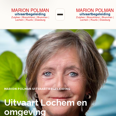
MARION POLMAN
MARION POLMAN
uitvaartbegeleiding
uitvaartbegeleiding
Menu
Zutphen | Bronckhorst | Brummen |
Zutphen | Bronckhorst | Brummen |
Lochem | Ruurlo | Doesburg
Lochem | Ruurlo | Doesburg
MARION POLMAN UITVAARTBEGELEIDING
Uitvaart Lochem en
omgeving